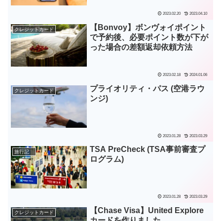
2023.02.20
2023.04.10
【Bonvoy】ボンヴォイポイント
クレジットカード
で予約後、必要ポイント数が下が
った場合の差額返却依頼方法
2023.02.18
2024.01.06
プライオリティ・パス (空港ラウ
クレジットカード
ンジ)
2023.01.28
2023.03.29
TSA PreCheck (TSA事前審査プ
旅行記
ログラム)
2023.01.28
2023.03.29
【Chase Visa】United Explore
クレジットカード
カードを作りました