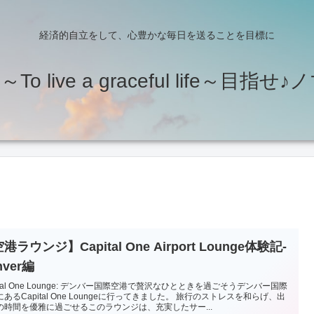
経済的自立をして、心豊かな毎日を送ることを目標に
o live a graceful life～目指
港ラウンジ】Capital One Airport Lounge体験記‐
nver編
ital One Lounge: デンバー国際空港で贅沢なひとときを過ごそうデンバー国際
あるCapital One Loungeに行ってきました。 旅行のストレスを和らげ、出
の時間を優雅に過ごせるこのラウンジは、充実したサー...