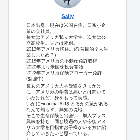
Sally
日本出身、現在は米国在住。日系小企
業の会社員。
長女はアメリカ私立大学生。次女は公
立高校生。夫とは死別。
2013年アメリカ移住。(教育目的？人生
楽しむため？)
2019年アメリカの不動産免許取得
2020年より米国株投資開始
2022年アメリカ保険ブローカー免許
(勉強中)
長女のアメリカ大学受験をきっかけ
に、アメリカの学費は高いとは聞いて
いたけれど、身をもって実感。
いかにFinancial Aidをとるかの策がある
なんて知らず。無知の境地。
そこで生命保険と出会い、加入プラス
興味を持ち、同じ境遇の人や今後アメ
リカ大学を目指すお子様がいる方に紹
介していきたいと思っている。
↑