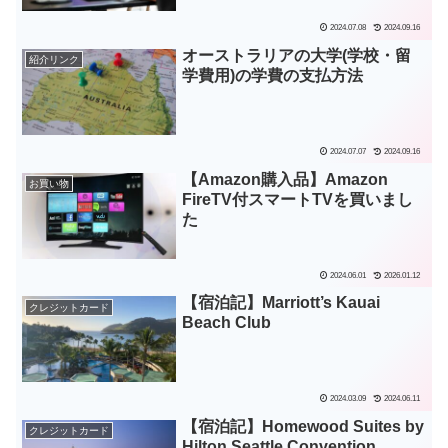
2024.07.08
2024.09.16
オーストラリアの大学(学校・留
紹介リンク
学費用)の学費の支払方法
2024.07.07
2024.09.16
【Amazon購入品】Amazon
お買い物
FireTV付スマートTVを買いまし
た
2024.06.01
2026.01.12
【宿泊記】Marriott’s Kauai
クレジットカード
Beach Club
2024.03.09
2024.06.11
【宿泊記】Homewood Suites by
クレジットカード
Hilton Seattle Convention