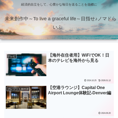
経済的自立をして、心豊かな毎日を送ることを目標に
未来創作中～To live a graceful life～目指せ♪ノマドら
いふ
【海外在住者用】WiFiでOK！日
テレビ
本のテレビを海外から見る
2024.10.25
2026.01.12
【空港ラウンジ】Capital One
クレジットカード
Airport Lounge体験記‐Denver編
2024.09.20