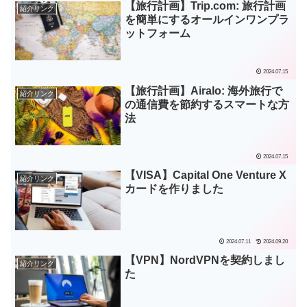
【旅行計画】Trip.com: 旅行計画
紹介リンク
を簡単にするオールインワンプラ
ットフォーム
2024.07.15
【旅行計画】Airalo: 海外旅行で
紹介リンク
の通信費を節約するスマートな方
法
2024.07.15
【VISA】Capital One Venture X
紹介リンク
カードを作りました
2024.07.11
2024.09.20
【VPN】NordVPNを契約しまし
紹介リンク
た