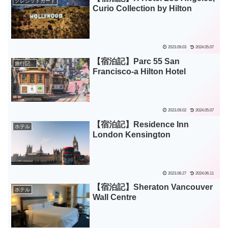
クレジットカード
Curio Collection by Hilton
2023.09.03
2024.05.07
【宿泊記】Parc 55 San
旅行記
Francisco-a Hilton Hotel
2023.09.02
2024.05.07
【宿泊記】Residence Inn
ホテル
London Kensington
2023.08.27
2024.06.11
【宿泊記】Sheraton Vancouver
ホテル
Wall Centre