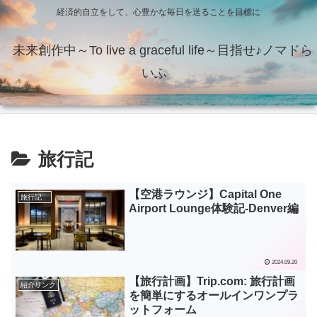
経済的自立をして、心豊かな毎日を送ることを目標に
未来創作中～To live a graceful life～目指せ♪ノマドら
いふ
旅行記
【空港ラウンジ】Capital One
旅行記
Airport Lounge体験記‐Denver編
2024.09.20
【旅行計画】Trip.com: 旅行計画
紹介リンク
を簡単にするオールインワンプラ
ットフォーム