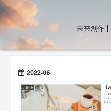
未来創作中～T
2022-06
【
お買い物
アメ
ャワ
もの。