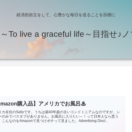
経済的自立をして、心豊かな毎日を送ることを目標に
o live a graceful life～目指
Amazon購入品】アメリカでお風呂♨
リカ在住のSallyです。うちは築40年超の古いコンドミニアムなのですが、シ
ーのみでバスタブがありません。お風呂に入りたい～！って日本人なら思う
こんなのをAmazonで見つけポチって見ました。Advertising Discl...