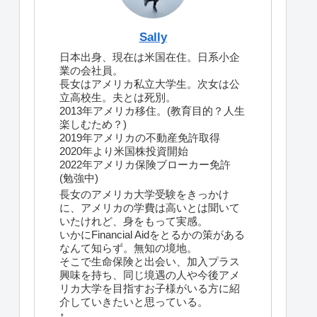
Sally
日本出身、現在は米国在住。日系小企
業の会社員。
長女はアメリカ私立大学生。次女は公
立高校生。夫とは死別。
2013年アメリカ移住。(教育目的？人生
楽しむため？)
2019年アメリカの不動産免許取得
2020年より米国株投資開始
2022年アメリカ保険ブローカー免許
(勉強中)
長女のアメリカ大学受験をきっかけ
に、アメリカの学費は高いとは聞いて
いたけれど、身をもって実感。
いかにFinancial Aidをとるかの策がある
なんて知らず。無知の境地。
そこで生命保険と出会い、加入プラス
興味を持ち、同じ境遇の人や今後アメ
リカ大学を目指すお子様がいる方に紹
介していきたいと思っている。
↑