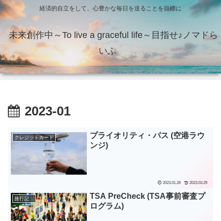
経済的自立をして、心豊かな毎日を送ることを目標に
未来創作中～To live a graceful life～目指せ♪ノマドら
いふ
2023-01
プライオリティ・パス (空港ラウ
クレジットカード
ンジ)
2023.01.28
2023.03.29
TSA PreCheck (TSA事前審査プ
旅行記
ログラム)