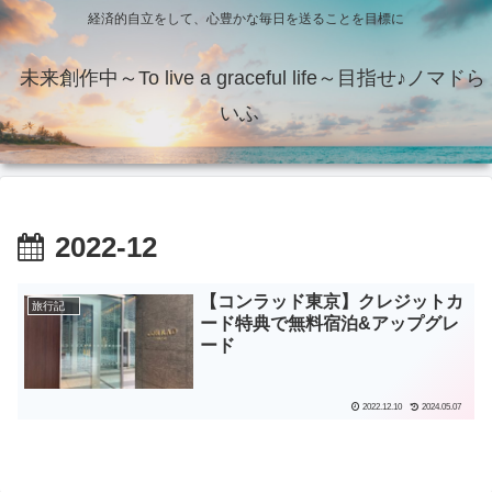
経済的自立をして、心豊かな毎日を送ることを目標に
未来創作中～To live a graceful life～目指せ♪ノマドら
いふ
2022-12
【コンラッド東京】クレジットカ
旅行記
ード特典で無料宿泊&アップグレ
ード
2022.12.10
2024.05.07