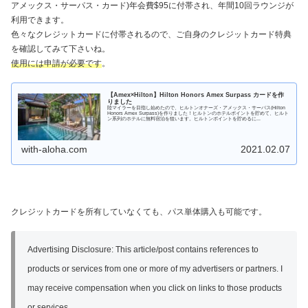
アメックス・サーパス・カード)年会費$95に付帯され、年間10回ラウンジが
利用できます。
色々なクレジットカードに付帯されるので、ご自身のクレジットカード特典
を確認してみて下さいね。
使用には申請が必要です
。
【Amex×Hilton】Hilton Honors Amex Surpass カードを作
りました
陸マイラーを目指し始めたので、ヒルトンオナーズ・アメックス・サーパス(Hilton
Honors Amex Surpass)を作りました！ヒルトンのホテルポイントを貯めて、ヒルト
ン系列のホテルに無料宿泊を狙います。ヒルトンポイントを貯めるに...
with-aloha.com
2021.02.07
クレジットカードを所有していなくても、パス単体購入も可能です。
Advertising Disclosure: This article/post contains references to
products or services from one or more of my advertisers or partners. I
may receive compensation when you click on links to those products
or services.