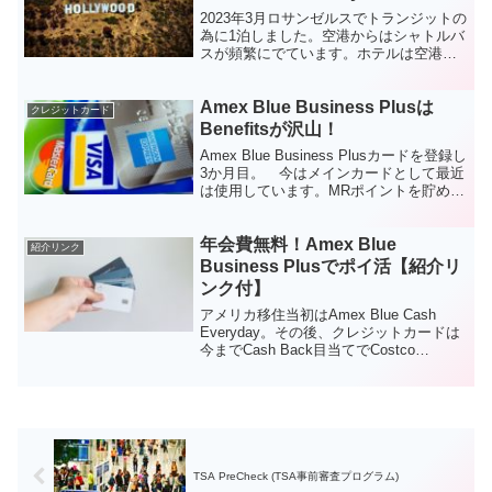
2023年3月ロサンゼルスでトランジットの
為に1泊しました。空港からはシャトルバ
スが頻繁にでています。ホテルは空港か
らも近いので歩きませんでしたが、歩く
こともできるみたいです。Advertising
Amex Blue Business Plusは
Disclosure: This art...
クレジットカード
Benefitsが沢山！
Amex Blue Business Plusカードを登録し
3か月目。 今はメインカードとして最近
は使用しています。MRポイントを貯め
て、マイレージやホテルに変えて特典旅
行をする目的です。今までは、Costco
年会費無料！Amex Blue
Anywhere VISA ...
紹介リンク
Business Plusでポイ活【紹介リ
ンク付】
アメリカ移住当初はAmex Blue Cash
Everyday。その後、クレジットカードは
今までCash Back目当てでCostco
Anywhere VISA Card一択でした。どれも
クレカは同じだと思っていましたが、ク
レジットカー...
TSA PreCheck (TSA事前審査プログラム)