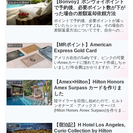
【Bonvoy】ボンヴォイポイント
クレジットカード
で予約後、必要ポイント数が下が
った場合の差額返却依頼方法
ポイントで予約後、必要ポイントが減っ
ていたらショックですよね。その場合の
差額返還方法についてです。自分への忘
備録も兼ねて…Advertising Disclosure:
This article/post contains referenc...
【MRポイント】American
紹介リンク
Express Gold Card
アメリカ在住のSallyです。ピンクの可愛
いAmexカードに憧れてカード作成しちゃ
いました!年会費はかかりますが、アメリ
カ在住者ならお得なカード間違いなしで
す。年会費以上の特典を受け取ることが
【Amex×Hilton】Hilton Honors
できますので無駄にはなりませんよ。紹
紹介リンク
介リンクはこ...
Amex Surpass カードを作りま
した
陸マイラーを目指し始めたので、ヒルト
ンオナーズ・アメックス・サーパス
(Hilton Honors Amex Surpass)を作りまし
た！ヒルトンのホテルポイントを貯め
て、ヒルトン系列のホテルに無料宿泊を
【宿泊記】H Hotel Los Angeles,
狙います。ヒルトンポイントを貯める
旅行記
に...
Curio Collection by Hilton