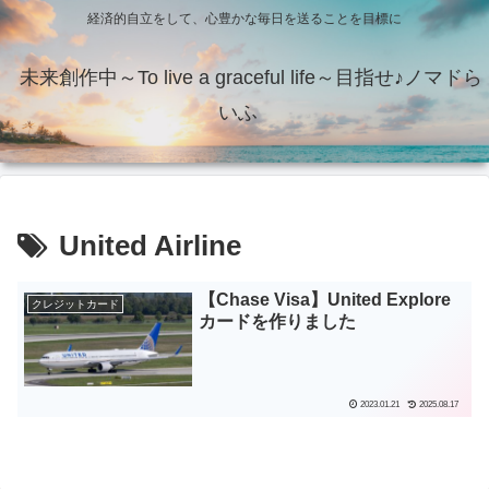
経済的自立をして、心豊かな毎日を送ることを目標に
未来創作中～To live a graceful life～目指せ♪ノマドら
いふ
United Airline
【Chase Visa】United Explore
クレジットカード
カードを作りました
2023.01.21
2025.08.17