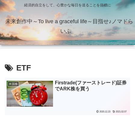
経済的自立をして、心豊かな毎日を送ることを目標に
未来創作中～To live a graceful life～目指せ♪ノマドら
いふ
ETF
Firstrade(ファーストレード)証券
米国株
でARK株を買う
2020.12.23
2021.02.07