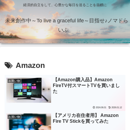
経済的自立をして、心豊かな毎日を送ることを目標に
未来創作中～To live a graceful life～目指せ♪ノマドら
いふ
Amazon
【Amazon購入品】Amazon
お買い物
FireTV付スマートTVを買いまし
た
2024.06.01
2026.01.12
【アメリカ在住者用】 Amazon
お買い物
Fire TV Stickを買ってみた