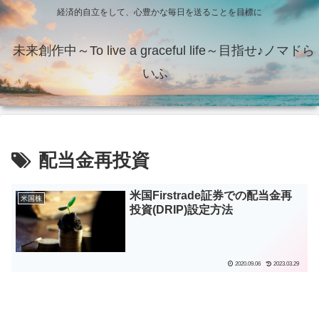
経済的自立をして、心豊かな毎日を送ることを目標に
未来創作中～To live a graceful life～目指せ♪ノマドら
いふ
配当金再投資
米国Firstrade証券での配当金再
米国株
投資(DRIP)設定方法
2020.09.06
2023.03.29