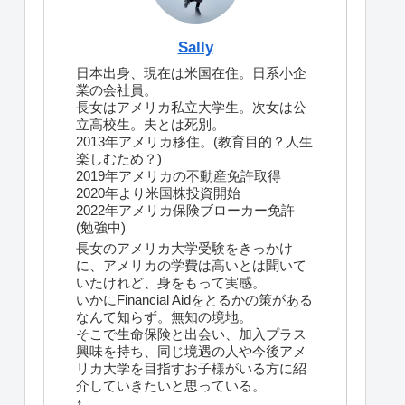
Sally
日本出身、現在は米国在住。日系小企
業の会社員。
長女はアメリカ私立大学生。次女は公
立高校生。夫とは死別。
2013年アメリカ移住。(教育目的？人生
楽しむため？)
2019年アメリカの不動産免許取得
2020年より米国株投資開始
2022年アメリカ保険ブローカー免許
(勉強中)
長女のアメリカ大学受験をきっかけ
に、アメリカの学費は高いとは聞いて
いたけれど、身をもって実感。
いかにFinancial Aidをとるかの策がある
なんて知らず。無知の境地。
そこで生命保険と出会い、加入プラス
興味を持ち、同じ境遇の人や今後アメ
リカ大学を目指すお子様がいる方に紹
介していきたいと思っている。
↑