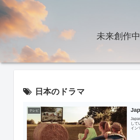
未来創作中～T
日本のドラマ
J
テレビ
Jap
して
イン