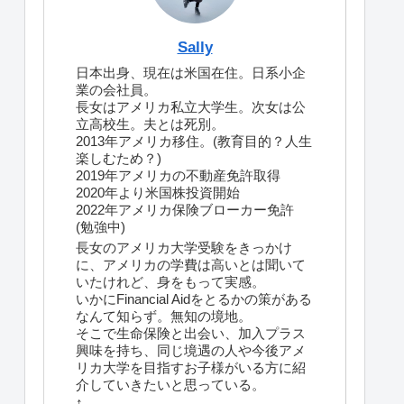
Sally
日本出身、現在は米国在住。日系小企
業の会社員。
長女はアメリカ私立大学生。次女は公
立高校生。夫とは死別。
2013年アメリカ移住。(教育目的？人生
楽しむため？)
2019年アメリカの不動産免許取得
2020年より米国株投資開始
2022年アメリカ保険ブローカー免許
(勉強中)
長女のアメリカ大学受験をきっかけ
に、アメリカの学費は高いとは聞いて
いたけれど、身をもって実感。
いかにFinancial Aidをとるかの策がある
なんて知らず。無知の境地。
そこで生命保険と出会い、加入プラス
興味を持ち、同じ境遇の人や今後アメ
リカ大学を目指すお子様がいる方に紹
介していきたいと思っている。
↑