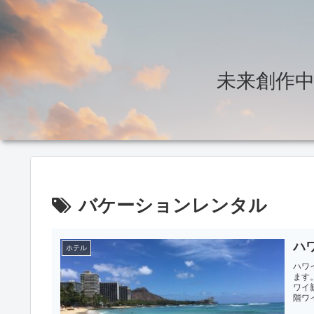
未来創作中～T
バケーションレンタル
ハ
ホテル
ハワ
ます
ワイ
階ワイ