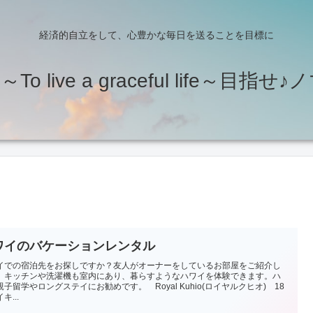
経済的自立をして、心豊かな毎日を送ることを目標に
o live a graceful life～目指
ワイのバケーションレンタル
イでの宿泊先をお探しですか？友人がオーナーをしているお部屋をご紹介し
。キッチンや洗濯機も室内にあり、暮らすようなハワイを体験できます。ハ
親子留学やロングステイにお勧めです。 Royal Kuhio(ロイヤルクヒオ) 18
キ...