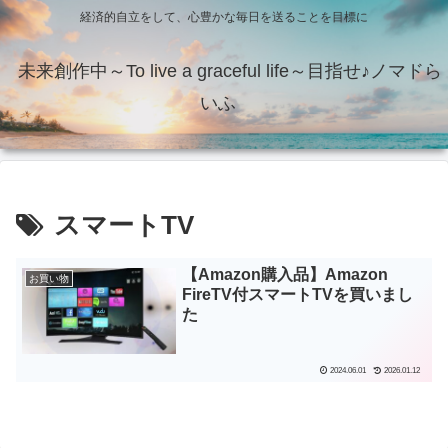
経済的自立をして、心豊かな毎日を送ることを目標に
未来創作中～To live a graceful life～目指せ♪ノマドら
いふ
スマートTV
【Amazon購入品】Amazon
お買い物
FireTV付スマートTVを買いまし
た
2024.06.01
2026.01.12