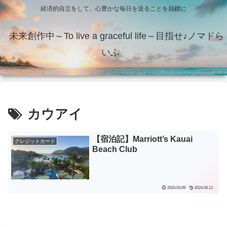
経済的自立をして、心豊かな毎日を送ることを目標に
未来創作中～To live a graceful life～目指せ♪ノマドら
いふ
カウアイ
【宿泊記】Marriott’s Kauai
クレジットカード
Beach Club
2024.03.09
2024.06.11