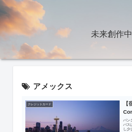
未来創作中～T
アメックス
【宿
クレジットカード
Con
バン
バス
し少