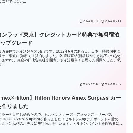
ほどではない...
2024.01.06
2024.06.11
コンラッド東京】クレジットカード特典で無料宿泊
アップグレード
リカ在住でポイ活好きのSallyです。2022年6月のある日、日本一時帰国中に
ラッド東京に(無料で！)3泊しました。汐留駅直結(新橋駅からも地下でつなが
います)で、銀座や日比谷も徒歩圏内。ポイ活最高！と思った瞬間でした。私
...
2022.12.10
2024.05.07
mex×Hilton】Hilton Honors Amex Surpass カー
を作りました
イラーを目指し始めたので、ヒルトンオナーズ・アメックス・サーパス
lton Honors Amex Surpass)を作りました！ヒルトンのホテルポイントを貯め
ヒルトン系列のホテルに無料宿泊を狙います。ヒルトンポイントを貯めるに...