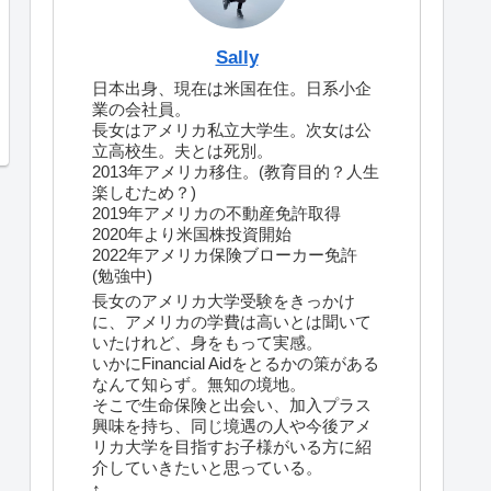
Sally
日本出身、現在は米国在住。日系小企
業の会社員。
長女はアメリカ私立大学生。次女は公
立高校生。夫とは死別。
2013年アメリカ移住。(教育目的？人生
楽しむため？)
2019年アメリカの不動産免許取得
2020年より米国株投資開始
2022年アメリカ保険ブローカー免許
(勉強中)
長女のアメリカ大学受験をきっかけ
に、アメリカの学費は高いとは聞いて
いたけれど、身をもって実感。
いかにFinancial Aidをとるかの策がある
なんて知らず。無知の境地。
そこで生命保険と出会い、加入プラス
興味を持ち、同じ境遇の人や今後アメ
リカ大学を目指すお子様がいる方に紹
介していきたいと思っている。
↑