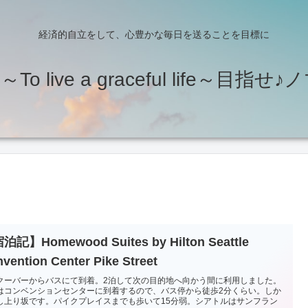
経済的自立をして、心豊かな毎日を送ることを目標に
o live a graceful life～目指
泊記】Homewood Suites by Hilton Seattle
vention Center Pike Street
クーバーからバスにて到着。2泊して次の目的地へ向かう間に利用しました。
はコンベンションセンターに到着するので、バス停から徒歩2分くらい。しか
し上り坂です。パイクプレイスまでも歩いて15分弱。シアトルはサンフラン